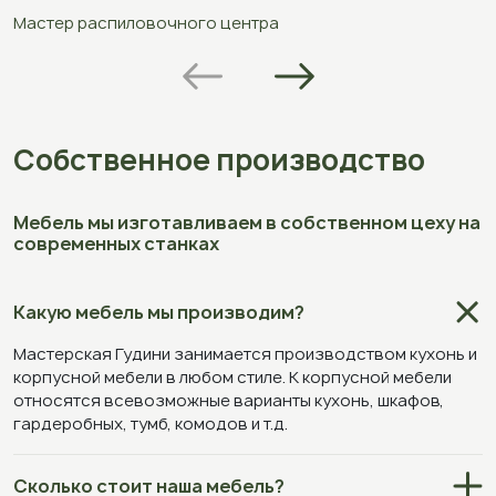
Мастер распиловочного центра
С
Собственное производство
Мебель мы изготавливаем в собственном цеху на
современных станках
Какую мебель мы производим?
Мастерская Гудини занимается производством кухонь и
корпусной мебели в любом стиле. К корпусной мебели
относятся всевозможные варианты кухонь, шкафов,
гардеробных, тумб, комодов и т.д.
Сколько стоит наша мебель?